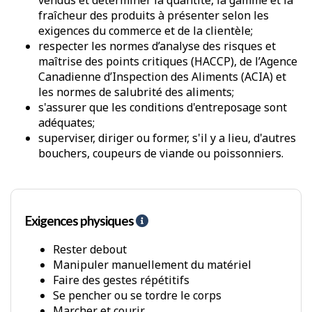
vendus et déterminer la quantité, la gamme et la
fraîcheur des produits à présenter selon les
exigences du commerce et de la clientèle;
respecter les normes d’analyse des risques et
maîtrise des points critiques (HACCP), de l’Agence
Canadienne d’Inspection des Aliments (ACIA) et
les normes de salubrité des aliments;
s'assurer que les conditions d'entreposage sont
adéquates;
superviser, diriger ou former, s'il y a lieu, d'autres
bouchers, coupeurs de viande ou poissonniers.
Exigences physiques
A
i
d
Rester debout
e
Manipuler manuellement du matériel
-
Faire des gestes répétitifs
E
Se pencher ou se tordre le corps
x
Marcher et courir