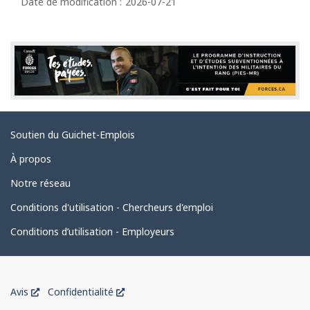
é
Date de modification :
2026-07-21
t
a
i
l
s
d
Liens
Soutien du Guichet-Emplois
e
connexes
l
À propos
a
Notre réseau
p
Conditions d'utilisation - Chercheurs d'emploi
a
Conditions d’utilisation - Employeurs
g
e
Organisation
Ce
Ce
Avis
Confidentialité
du
lien
lien