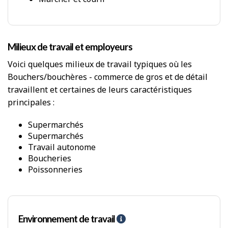
i
g
e
n
c
Milieux de travail et employeurs
e
Voici quelques milieux de travail typiques où les
s
p
Bouchers/bouchères - commerce de gros et de détail
h
travaillent et certaines de leurs caractéristiques
y
principales :
s
i
Supermarchés
q
Supermarchés
u
e
Travail autonome
s
Boucheries
Poissonneries
Environnement de travail
A