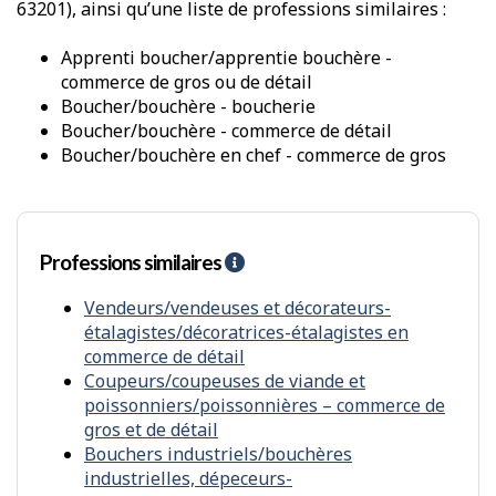
63201), ainsi qu’une liste de professions similaires :
i
u
t
e
é
apprenti boucher/apprentie bouchère -
d
p
e
commerce de gros ou de détail
h
t
boucher/bouchère - boucherie
y
r
boucher/bouchère - commerce de détail
s
a
boucher/bouchère en chef - commerce de gros
i
v
q
a
u
i
e
l
a
Professions similaires
A
v
i
e
d
Vendeurs/vendeuses et décorateurs-
c
e
étalagistes/décoratrices-étalagistes en
l
-
commerce de détail
e
P
Coupeurs/coupeuses de viande et
s
r
poissonniers/poissonnières – commerce de
a
o
gros et de détail
u
f
t
Bouchers industriels/bouchères
e
r
industrielles, dépeceurs-
s