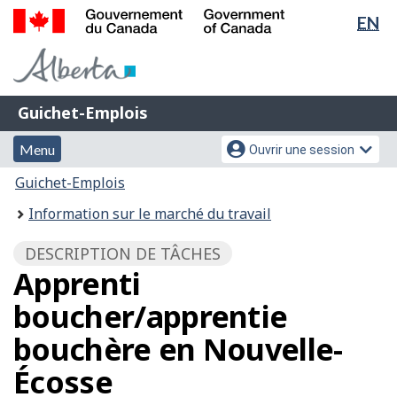
Sél
EN
Passer
Passer
de
au
à
Gouvernement
contenu
la
la
du
principal
version
Canada
lan
HTML
Guichet-
/
Guichet-Emplois
simplifiée
Emplois
Government
Menu
Menu
of
Menu
Ouvrir une session
et
des
Canada
Vous
Guichet-Emplois
recherche
paramètres
êtes
Information sur le marché du travail
du
ici
compte
:
DESCRIPTION DE TÂCHES
Apprenti
boucher/apprentie
bouchère en Nouvelle-
Écosse