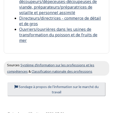
e
découpeurs/dépeceuses-découpeuses de
s
s
viande, préparateurs/préparatrices de
i
o
volaille et personnel assimilé
n
Directeurs/directrices - commerce de détail
s
et de gros
s
Ouvriers/ouvrières dans les usines de
i
transformation du poisson et de fruits de
m
mer
i
l
a
i
r
Sources
Système d’information sur les professions et les
e
compétences
&
Classification nationale des professions
s
Sondage à propos de l’information sur le marché du
travail
D