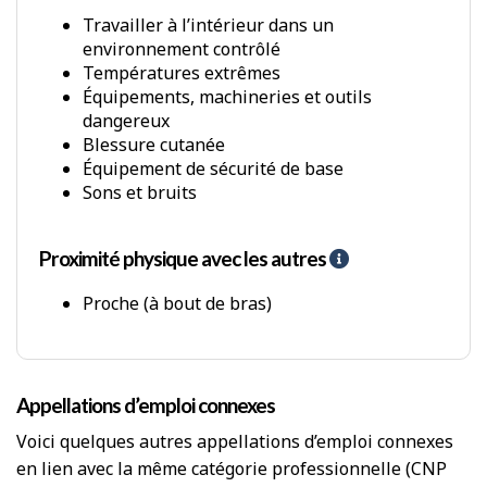
i
d
Travailler à l’intérieur dans un
e
environnement contrôlé
-
Températures extrêmes
E
Équipements, machineries et outils
n
dangereux
v
Blessure cutanée
i
Équipement de sécurité de base
r
Sons et bruits
o
n
n
Proximité physique avec les autres
A
e
i
m
d
Proche (à bout de bras)
e
e
n
-
t
P
p
r
h
Appellations d’emploi connexes
o
y
x
s
Voici quelques autres appellations d’emploi connexes
i
i
en lien avec la même catégorie professionnelle (CNP
m
q